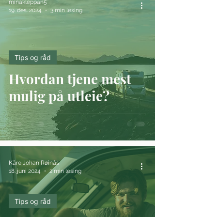
minakleppan5
19. des. 2024
3 min lesing
Tips og råd
Hvordan tjene mest
mulig på utleie?
Kåre Johan Røinås
18. juni 2024
2 min lesing
Tips og råd