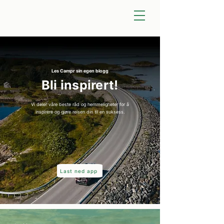
Les Campr sin egen blogg
Bli inspirert!
Vi deler våre beste råd og hemmeligheter for å
inspirere og gjøre reisen din til en suksess.
Last ned app