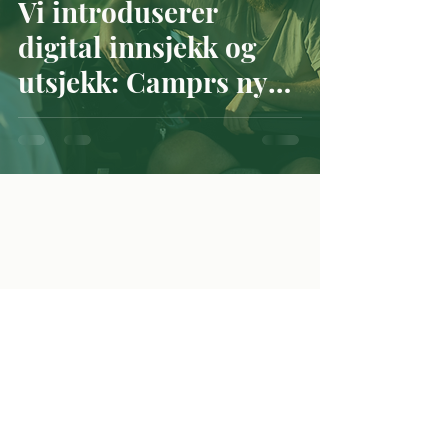
Vi introduserer
digital innsjekk og
utsjekk: Camprs nye
utleieprosess
Bli inspirert i innboksen
din
Vi deler våre beste råd og hemmeligheter for å
inspirere og gjøre reisen din til en suksess.